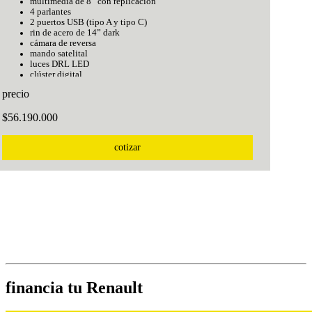
multimedia de 8” con replicación
4 parlantes
2 puertos USB (tipo A y tipo C)
rin de acero de 14” dark
cámara de reversa
mando satelital
luces DRL LED
clúster digital
indicador de temperatura exterior
precio
asistente de arranque en pendiente (HSA)
alerta de presión de llantas (TPW)
$56.190.000
control de estabilidad (ESP) y tracción (ASR)
alerta de cinturón de seguridad para los 5 puestos
cotizar
financia tu Renault