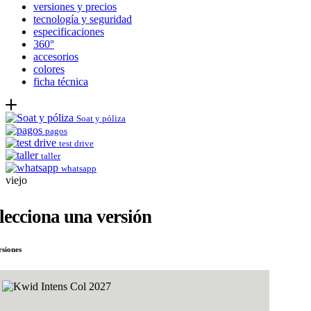
versiones y precios
tecnología y seguridad
especificaciones
360°
accesorios
colores
ficha técnica
Soat y póliza
pagos
test drive
taller
whatsapp
viejo
lecciona una versión
rsiones