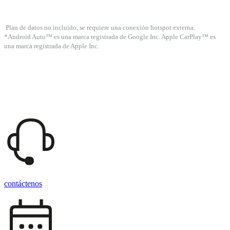
Plan de datos no incluido, se requiere una conexión hotspot externa.
*Android Auto™ es una marca registrada de Google Inc. Apple CarPlay™ es
una marca registrada de Apple Inc.
contáctenos