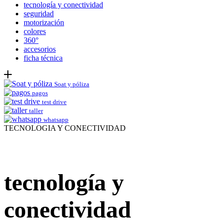
tecnología y conectividad
seguridad
motorización
colores
360°
accesorios
ficha técnica
Soat y póliza
pagos
test drive
taller
whatsapp
TECNOLOGIA Y CONECTIVIDAD
tecnología y
conectividad