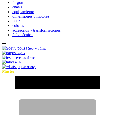
furgon
chasis
equipamiento
dimensiones y motores
360°
colores
accesorios y transformaciones
ficha técnica
Soat y póliza
pagos
test drive
taller
whatsapp
Master