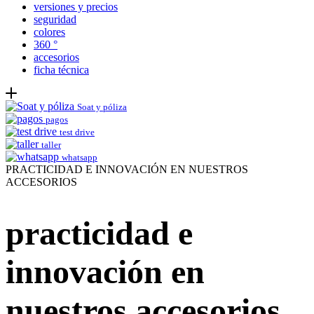
versiones y precios
seguridad
colores
360 °
accesorios
ficha técnica
Soat y póliza
pagos
test drive
taller
whatsapp
PRACTICIDAD E INNOVACIÓN EN NUESTROS
ACCESORIOS
practicidad e
innovación en
nuestros accesorios