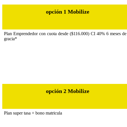
tercera luz de stop.
rueda de auxilio 185/65 R15 gris.
opción 1 Mobilize
Plan Emprendedor con cuota desde ($116.000) CI 40% 6 meses de
gracia*
opción 2 Mobilize
Plan super tasa + bono matricula