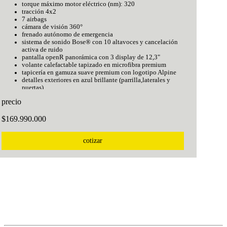
torque máximo motor eléctrico (nm): 320
tracción 4x2
7 airbags
cámara de visión 360°
frenado autónomo de emergencia
sistema de sonido Bose® con 10 altavoces y cancelación
activa de ruido
pantalla openR panorámica con 3 display de 12,3"
volante calefactable tapizado en microfibra premium
tapicería en gamuza suave premium con logotipo Alpine
detalles exteriores en azul brillante (parrilla,laterales y
puertas)
insignia lateral con logo Alpine y firma "esprit Alpine"
precio
rines de 20" aluminio negro diamantado
5 modos de conducción (Confort, ECO, Sport,AI, Nieve)
$169.990.000
iluminación ambiental panel de puertas personalizable
asiento del conductor eléctrico, 8 posiciones con ajuste
lumbar y memoria
cotizar
sistema de sonido Bose® con 10 altavoces y cancelación
activa de ruido
head up display con realidad aumentada (HUD)