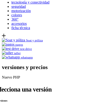
tecnología y conectividad
seguridad
motorización
colores
360°
accesorios
ficha técnica
Soat y póliza
pagos
test drive
taller
whatsapp
versiones y precios
Nuevo PHP
lecciona una versión
rsiones