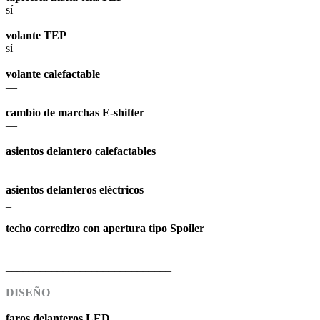
sí
volante TEP
sí
volante calefactable
—
cambio de marchas E-shifter
—
asientos delantero calefactables
_
asientos delanteros eléctricos
_
techo corredizo con apertura tipo Spoiler
_
_____________________________
DISEÑO
faros delanteros LED